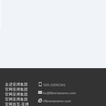
走进亚搏集团
020-22091341
官网亚搏集团
hc@librerianemo.com
官网亚搏集团
官网亚搏集团
//librerianemo.com
官网首页-亚搏