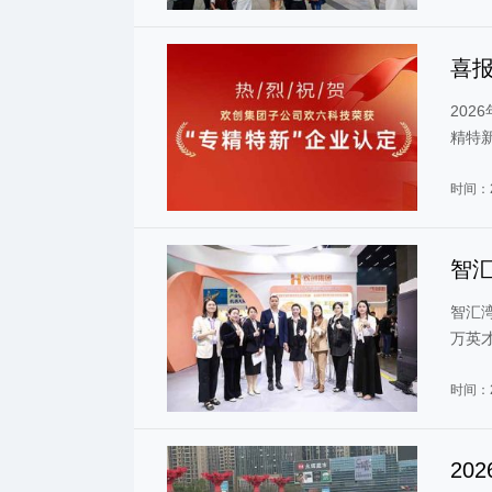
喜
团官
202
六科
精特
官网
力资
时间：2
定！
智汇
网亚
智汇湾
实力
万英
举办
(中国
时间：2
式惊
20