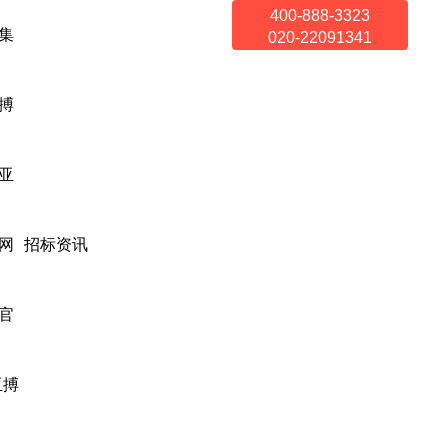
400-888-3323
集
020-22091341
搏
亚
网
招标资讯
官
亚搏