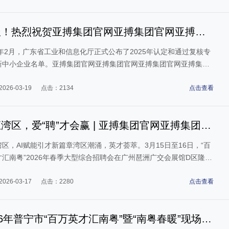
报！热烈祝贺亚搏集团官网亚搏集团官网亚搏集
网亚搏集团官网首页-亚搏(中国) 集团子公司欢
6年2月，广东省工业和信息化厅正式公布了2025年认定和通过复核专
技荣获“专精特新”企业认定
新中小企业名单。亚搏集团官网亚搏集团官网亚搏集团官网亚搏集团
首页-亚搏(中国) 集团子公司－欢六科技（广州）有限公司，凭借在人
源领域的持续深耕和技术创新优势，荣获“专精特新中小企业”认
026-03-19
点击：2134
点击查看
“专精特新”是中小企业高质量发展
湾区，爱“聘”才会赢 | 亚搏集团官网亚搏集团官
搏集团官网亚搏集团官网首页-亚搏(中国) 集团
区，AI赋能引才新篇章湾区潮涌，英才荟萃。3月15日至16日，“百
亮相“百万英才汇南
才汇南粤”2026年春季大型综合招聘会在广州琶洲广交会展馆D区隆重
。亚搏集团官网亚搏集团官网亚搏集团官网亚搏集团官网首页-亚搏
) 集团作为华南地区人力资源服务领军企业，以“AI+人力资源”创新模
026-03-17
点击：2280
点击查看
艳亮相，携超百个高薪
26年普宁市“百万英才汇南粤”暨“南粤春暖”现场招