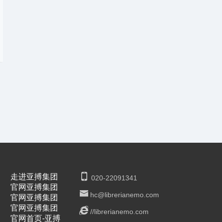
走进亚搏集团
020-22091341
官网亚搏集团
hc@librerianemo.com
官网亚搏集团
官网亚搏集团
//librerianemo.com
官网首页-亚搏