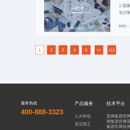
1.
近日
清单
保服
时间：2
1
2
3
4
5
>>
111
服务热线
产品服务
技术平台
400-888-3323
人力外包
亚搏集团官
搏集团官网
灵活用工
集团官网亚