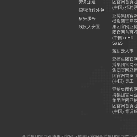
劳务派遣
团官网首页-
(中国) 招聘
招聘流程外包
亚搏集团官
猎头服务
搏集团官网
残疾人安置
集团官网亚
团官网首页-
(中国) eHR
SaaS
蓝薪云人事
亚搏集团官
搏集团官网
集团官网亚
团官网首页-
(中国) 灵工
亚搏集团官
搏集团官网
集团官网亚
团官网首页-
(中国) 背调
亚搏集团官网亚搏集团官网亚搏集团官网亚搏集团官网首页-亚