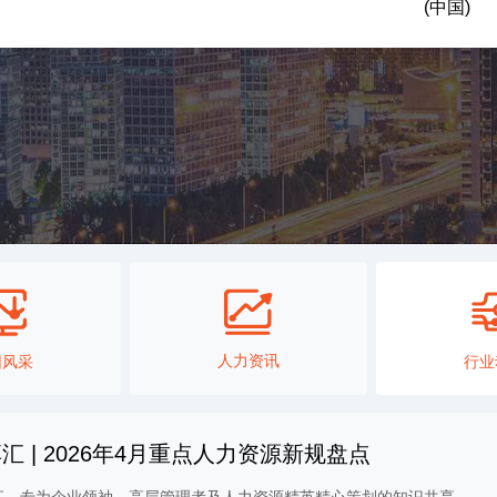
(中国)
人力资讯
团风采
行业
汇 | 2026年4月重点人力资源新规盘点