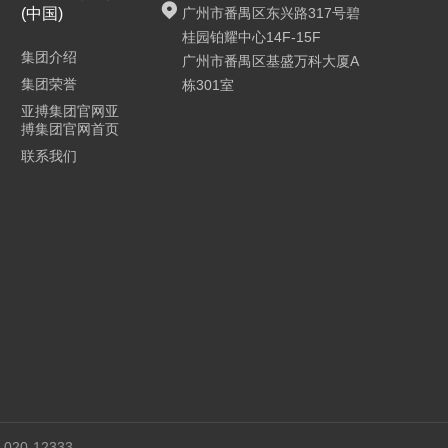
(中国)
广州市番禺区东兴路317号碧
桂园铂耀中心14F-15F
集团介绍
广州市番禺区基盛万科大厦A
集团荣誉
栋301室
亚搏集团官网亚
搏集团官网首页
联系我们
0-12333