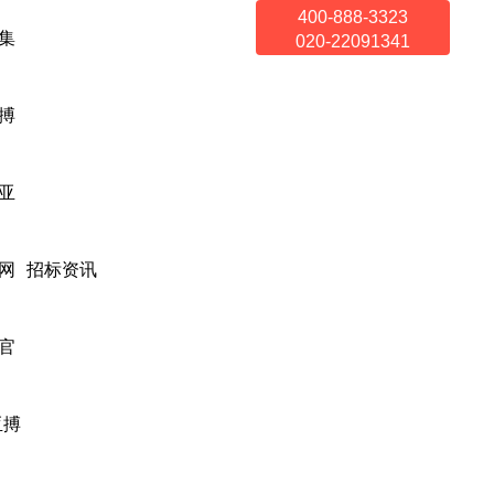
400-888-3323
集
020-22091341
搏
亚
网
招标资讯
官
亚搏