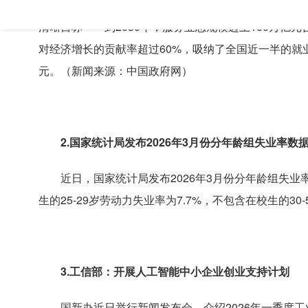
国务院近日印发《关于推进服务业扩能提质的意见
清晰目标——到2030年，服务业总规模迈上100万亿元台
对经济增长的贡献率超过60%，吸纳了全国近一半的就业
元。（新闻来源：中国政府网）
2.国家统计局发布2026年3月份分年龄组失业率数
近日，国家统计局发布2026年3月份分年龄组失业率
生的25-29岁劳动力失业率为7.7%，不包含在校生的3
3.工信部：开展人工智能中小企业创业支持计划
国新办近日举行新闻发布会，介绍2026年一季度