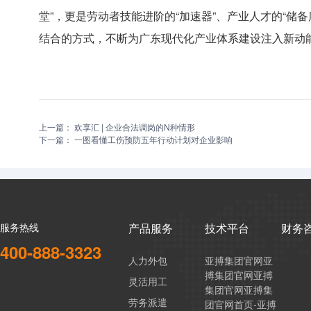
堂”，更是劳动者技能进阶的“加速器”、产业人才的“储备
结合的方式，不断为广东现代化产业体系建设注入新动
上一篇：
欢享汇 | 企业合法调岗的N种情形
下一篇：
一图看懂工伤预防五年行动计划对企业影响
服务热线
产品服务
技术平台
财务
400-888-3323
人力外包
亚搏集团官网亚
搏集团官网亚搏
灵活用工
集团官网亚搏集
劳务派遣
团官网首页-亚搏