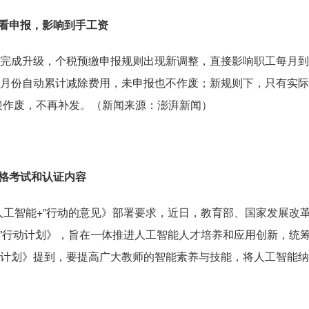
用看申报，影响到手工资
完成升级，个税预缴申报规则出现新调整，直接影响职工每月到手
月份自动累计减除费用，未申报也不作废；新规则下，只有实际
直接作废，不再补发。（新闻来源：澎湃新闻）
资格考试和认证内容
人工智能+”行动的意见》部署要求，近日，教育部、国家发展改
育”行动计划》，旨在一体推进人工智能人才培养和应用创新，统
计划》提到，要提高广大教师的智能素养与技能，将人工智能纳