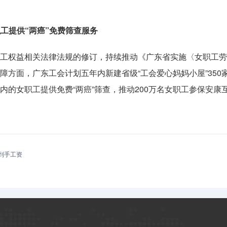
职工提供“两癌”免费筛查服务
工权益相关法律法规的修订，持续推动《广东省实施〈女职工劳
方面，广东工会计划五年内新建省级“工会爱心妈妈小屋”350
内的女职工提供免费“两癌”筛查，推动200万名女职工参保安
响到手工资