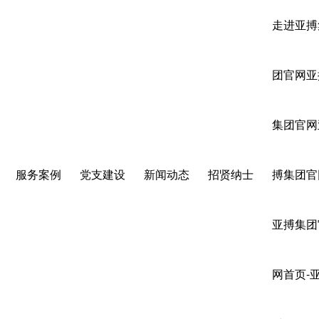
走进亚搏
团官网亚
集团官网
分钟掌握本周国内人力快讯
服务案例
党支建设
新闻动态
招贤纳士
搏集团官
亚搏集团
网首页-
度第一批医疗保障领域场景清单》