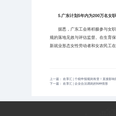
5.广东计划5年内为200万名女
据悉，广东工会将积极参与女职
规的落地见效与评估监督。在生育保障
新就业形态女性劳动者和女农民工在
上一篇：
欢享汇 | 个税申报规则有变！直接影
下一篇：
欢享汇 | 企业合法调岗的N种情形