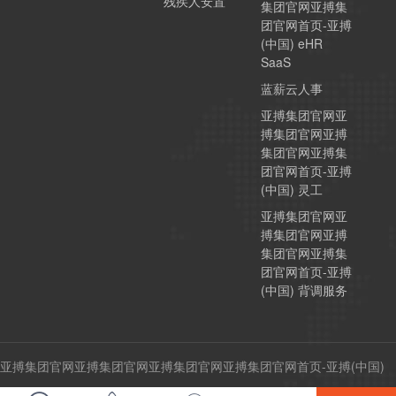
残疾人安置
集团官网亚搏集
团官网首页-亚搏
(中国) eHR
SaaS
蓝薪云人事
亚搏集团官网亚
搏集团官网亚搏
集团官网亚搏集
团官网首页-亚搏
(中国) 灵工
亚搏集团官网亚
搏集团官网亚搏
集团官网亚搏集
团官网首页-亚搏
(中国) 背调服务
亚搏集团官网亚搏集团官网亚搏集团官网亚搏集团官网首页-亚搏(中国)