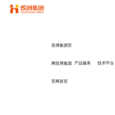
亚搏集团官网亚搏集团官网首页
亚搏集团官
人力外包在企业人才结构优化中的
产品服务
技术平台
网亚搏集团
时间：2026-05-07
官网首页
浏览： 140
企业在发展过程中，常常面临人才结构失衡的问题
入不足。这种结构问题会影响企业整体效率和创新能力