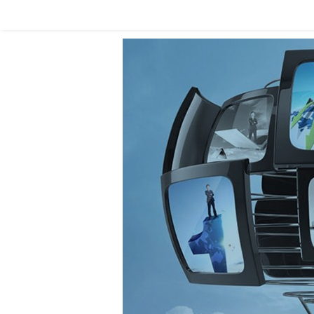
一过程中，
人力外包
发挥着重要作用。