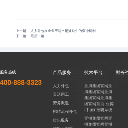
上一篇：
人力外包在企业应对市场波动中的缓冲机制
下一篇： 最后一篇
服务热线
产品服务
技术平台
财务
400-888-3323
人力外包
亚搏集团官网亚
搏集团官网亚搏
灵活用工
集团官网亚搏集
劳务派遣
团官网首页-亚搏
(中国) 招聘系统
招聘流程外包
亚搏集团官网亚
猎头服务
搏集团官网亚搏