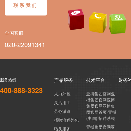
联系我们
全国客服
020-22091341
服务热线
产品服务
技术平台
财务
400-888-3323
人力外包
亚搏集团官网亚
搏集团官网亚搏
灵活用工
集团官网亚搏集
劳务派遣
团官网首页-亚搏
(中国) 招聘系统
招聘流程外包
亚搏集团官网亚
猎头服务