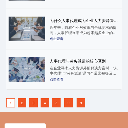
响整体效益。引入专业的人事代理服务，
正成为企业实现人力资源领域“降本”与“增
效”双重目标的智慧之选。在“降本”方面，
人事代理首先带来
为什么人事代理成为企业人力资源管理
的重要选择？
近年来，随着企业对效率与合规要求的提
高，人事代理逐渐成为越来越多企业的优
先选择。从社保缴纳到薪酬核算，再到劳
点击查看
动合同管理，人事代理以专业、高效、低
成本的特点满足了不同规模企业的需求。
尤其在多地用工、政策更新频繁、管理成
本上涨的背景下，人事代理
人事代理与劳务派遣的核心区别
在企业寻求人力资源外部解决方案时，“人
事代理”与“劳务派遣”是两个最常被提及却
又容易混淆的模式。尽管两者都涉及第三
点击查看
方服务，但在法律关系、管理模式和适用
场景上存在根本性差异。清晰理解二者的
区别，对于企业选择最适合自身需求的合
规用工方式至关重要
1
2
3
4
5
>>
9