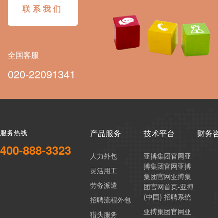
联系我们
全国客服
020-22091341
服务热线
产品服务
技术平台
财务
400-888-3323
人力外包
亚搏集团官网亚
搏集团官网亚搏
灵活用工
集团官网亚搏集
劳务派遣
团官网首页-亚搏
(中国) 招聘系统
招聘流程外包
亚搏集团官网亚
猎头服务